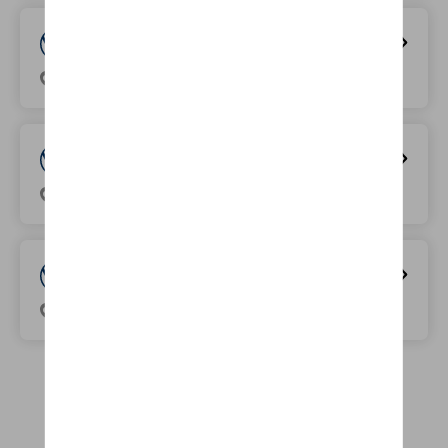
A&M TIRLEMONT
Sint-Maurusweg 21, 3300 Tienen
A&M GENK
Bosdel 64, 3600 Genk
A&M HERENT
Brusselsesteenweg 64, 3020 Herent