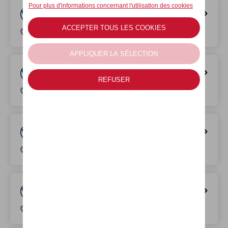
A&M LOMMEL
Gerard Mercatorstraat 1, 3920 Lommel
A&M SAINT-TROND
Spookvliegerlaan 1111, 3800 Brustem
A&M BREE
Bruglaan 70, 3960 Bree
A&M TONGRES
Maastrichtersteenweg 347, 3700 Tongeren