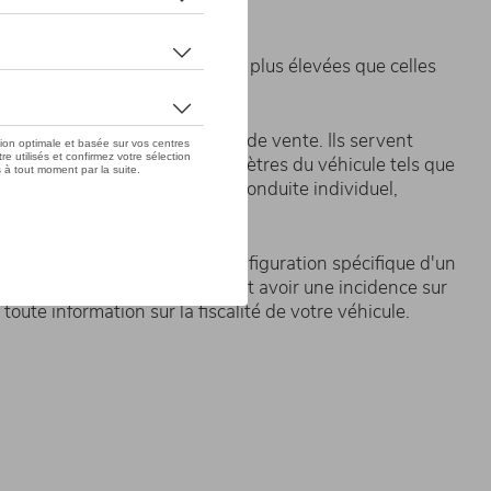
on la norme WLTP sont souvent plus élevées que celles
t ne font pas partie de l'offre de vente. Ils servent
îner une altération des paramètres du véhicule tels que
e circulation et au style de conduite individuel,
s du véhicule.
 valeurs indiquées pour une configuration spécifique d'un
te différence éventuelle pourrait avoir une incidence sur
toute information sur la fiscalité de votre véhicule.