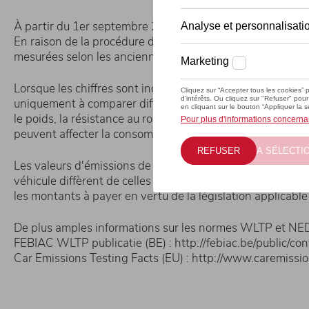
À partir du 1er septembre 2019, tous les nouveaux véh
En raison de la procédure de test plus réaliste, la cons
mesurées selon les anciennes normes NEDC.
Lorsque les chiffres sont indiqués sous forme de fourchettes
uniquement à comparer différents types de véhicules. Le
le poids, la résistance au roulement et l'aérodynamisme. 
peuvent affecter la consommation de carburant, la conso
Les valeurs d'émissions de CO2 et de consommation sont fo
véhicule diffèrent de celles figurant sur le certificat de 
les montants à payer en vertu de la législation applicable 
De plus amples informations sur les normes WLTP et NEDC
FEBIAC WLTP publicatie (BE) : http://febiac.be/public/c
Car Emissions Testing Facts (EU) : http://www.caremissio