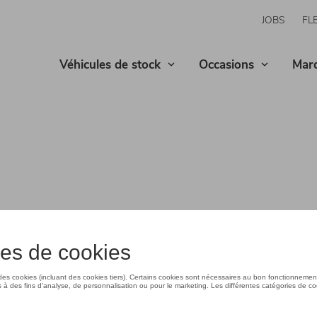
JOBS
FL
Véhicules de stock
Occasions
Mar
 (CO2) d'un véhicule sont déterminées selon des procédures 