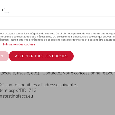
icules sont homologués WLTP.
ommation de carburant et les émissions de CO2 mesurées sel
 de valeurs, ils ne se réfèrent pas à un véhicule particulier e
s équipements et accessoires supplémentaires peuvent entra
Ces paramètres, combinés aux conditions météorologiques et d
mmation d'énergie, les émissions de CO2 et les performance
urnies à titre indicatif uniquement. Il est possible que les
conformité au moment de la livraison du véhicule. En outre, cet
(sociale, fiscale, etc.). Contactez votre concessionnaire pour 
 sont disponibles à l'adresse suivante :
ontent.aspx?FID=713
nstestingfacts.eu