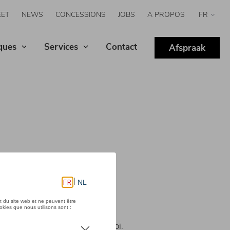
EET
NEWS
CONCESSIONS
JOBS
A PROPOS
Select
your
langua
ques
Services
Contact
Afspraak
de mesure prescrites par la loi.