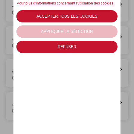
A&M HASSELT (Service)
Herkenrodesingel 8 A, 3500 Hasselt
A&M LOMMEL (Service)
Gerard Mercatorstraat 1, 3920 Lommel
A&M TONGRES
Maastrichtersteenweg 347, 3700 Tongeren
A&M TIRLEMONT (Service)
Sint-Maurusweg 21, 3300 Tienen