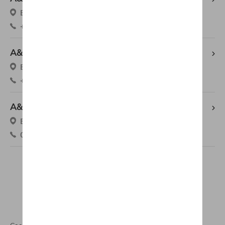
Bruglaan 70, 3960 Bree
+32 89 46 15 50
A&M GENK
Bosdel 64, 3600 Genk
+32 89 38 20 88
A&M HERENT (Sales)
Brusselsesteenweg 56, 3020 Herent
016 20 58 59