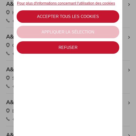
A&M HASSELT
Herkenrodesingel 10 A, 3500 Hasselt
+32 11 24 44 41
A&M LOMMEL
Gerard Mercatorstraat 1, 3920 Lommel
+32 11 54 41 02
A&M SAINT-TROND
Spookvliegerlaan 1111, 3800 Brustem
+32 11 70 01 40
A&M Schaffen
Blanklaerstraat 5, 3290 Diest - Schaffen
+32 13 44 12 26
A&M BREE