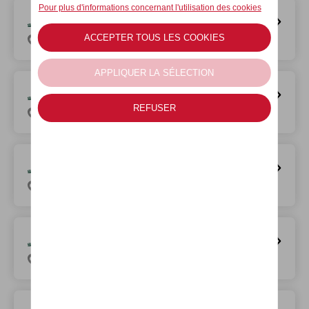
A&M SAINT-TROND
Spookvliegerlaan 1111, 3800 Brustem
A&M Schaffen
Blanklaerstraat 5, 3290 Diest - Schaffen
A&M BREE
Bruglaan 70, 3960 Bree
A&M GENK
Bosdel 64, 3600 Genk