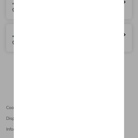
A&M TIRLEMONT (Service)
Sint-Maurusweg 21, 3300 Tienen
A&M HERENT (Service)
Brusselsesteenweg 64, 3020 Herent
Cookies
Dispositions légales
Informations CO2