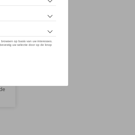
n
gde