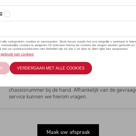
Tijdstip
Selecteer een beschikbaar moment.
Onderhoud
Kies de gewenste service.
Gegevens
Vul uw gegevens in en houd alvast uw kentekenplaat e
chassisnummer bij de hand. Afhankelijk van de gevraa
service kunnen we hierom vragen.