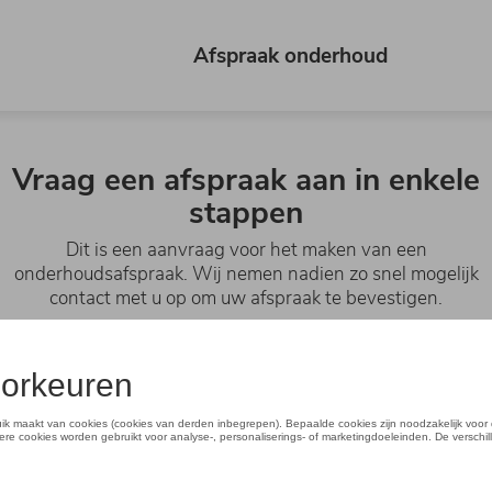
Afspraak onderhoud
Vraag een afspraak aan in enkele
stappen
Dit is een aanvraag voor het maken van een
onderhoudsafspraak. Wij nemen nadien zo snel mogelijk
contact met u op om uw afspraak te bevestigen.
Afspraak
Kies uw merk en verdeler.