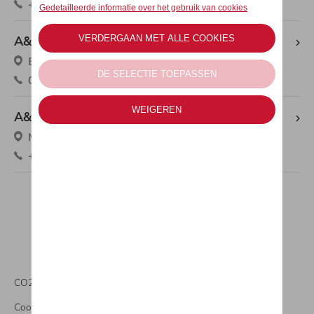
+32 11 24 44 41
A&M HERENT (Sales)
Brusselsesteenweg 56, 3020 Herent
016 20 58 59
A&M TONGEREN
Maastrichtersteenweg 347, 3700 Tongeren
+32 12 26 02 10
CO2 informatie
Cookies