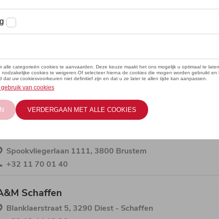
A&M HASSELT
Herkenrodesingel 10 A, 3500 Hasselt
+32 11 24 44 41
A&M LOMMEL
Gerard Mercatorstraat 1, 3920 Lommel
+32 11 54 41 02
A&M SINT-TRUIDEN
Spookvliegerlaan 1111, 3800 Brustem
+32 11 70 01 40
A&M Schaffen
Blanklaerstraat 5, 3290 Diest - Schaffen