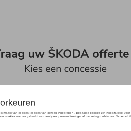
raag uw ŠKODA offerte
Kies een concessie
Škoda