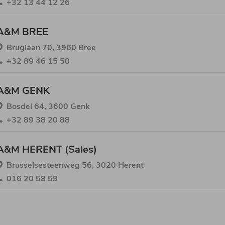
+32 13 44 12 26
A&M BREE
Bruglaan 70, 3960 Bree
+32 89 46 15 50
A&M GENK
Bosdel 64, 3600 Genk
+32 89 38 20 88
A&M HERENT (Sales)
Brusselsesteenweg 56, 3020 Herent
016 20 58 59