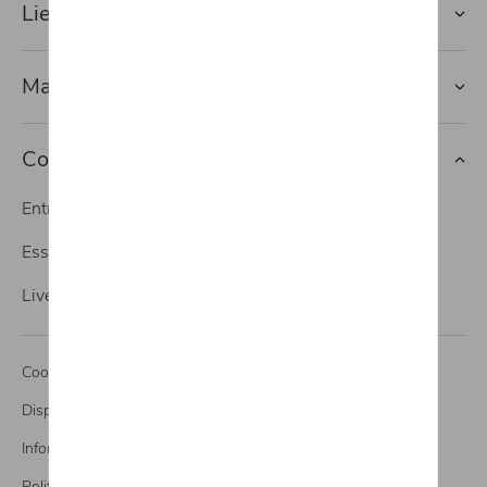
Lien rapide vers
Marques
Contact
Entretien
Essai
Live Video Call
Cookies
Dispositions légales
Informations CO2
Politique de confidentialité