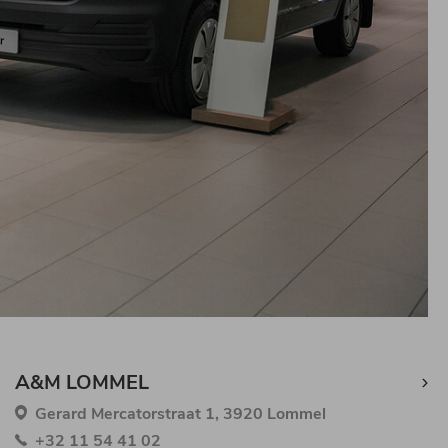
A&M LOMMEL
Gerard Mercatorstraat 1, 3920 Lommel
+32 11 54 41 02