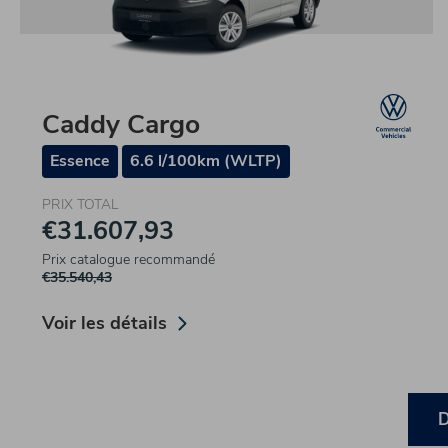
Caddy Cargo
Essence
6.6 l/100km (WLTP)
PRIX TOTAL
€31.607,93
Prix catalogue recommandé
€35.540,43
Voir les détails
D