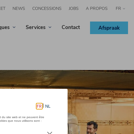
EET
NEWS
CONCESSIONS
JOBS
A PROPOS
Select
your
langua
ques
Services
Contact
Afspraak