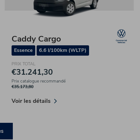
Caddy Cargo
Essence
6.6 l/100km (WLTP)
PRIX TOTAL
€31.241,30
Prix catalogue recommandé
€35.173,80
Voir les détails
es