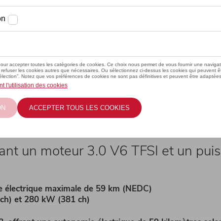
FSI e
t un moteur 3.0 V6 TFSI et un puis
e électrique maximale de 59 km (NEDC)
 ch) et 280 kW (381 ch)