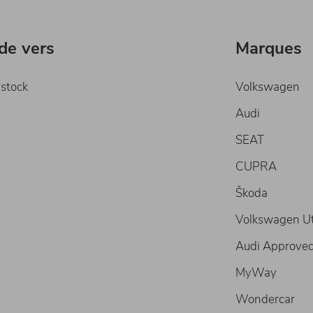
ide vers
Marques
 stock
Volkswagen
Audi
SEAT
CUPRA
Škoda
Volkswagen Uti
Audi Approved
MyWay
Wondercar