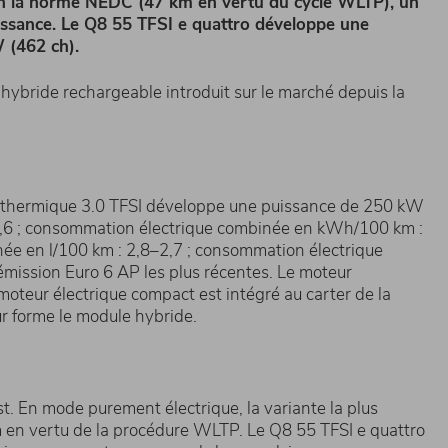
lon la norme NEDC (47 km en vertu du cycle WLTP), un
issance. Le Q8 55 TFSI e quattro développe une
 (462 ch).
hybride rechargeable introduit sur le marché depuis la
r thermique 3.0 TFSI développe une puissance de 250 kW
2,6 ; consommation électrique combinée en kWh/100 km :
e en l/100 km : 2,8–2,7 ; consommation électrique
ission Euro 6 AP les plus récentes. Le moteur
teur électrique compact est intégré au carter de la
ur forme le module hybride.
. En mode purement électrique, la variante la plus
m en vertu de la procédure WLTP. Le Q8 55 TFSI e quattro