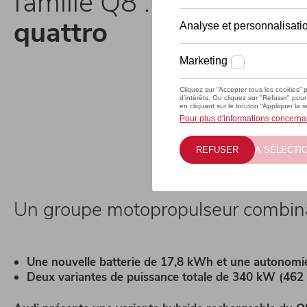
famille Q8 :
l’Audi Q8 T
quattro
Un groupe motopropulseur combinan
Une nouvelle batterie de 17,8 kWh et une autonomi
Deux variantes de puissance totale de 340 kW (462