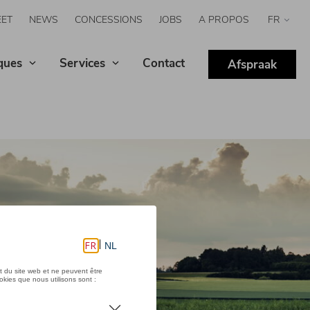
EET
NEWS
CONCESSIONS
JOBS
A PROPOS
Select
your
langua
ques
Services
Contact
Afspraak