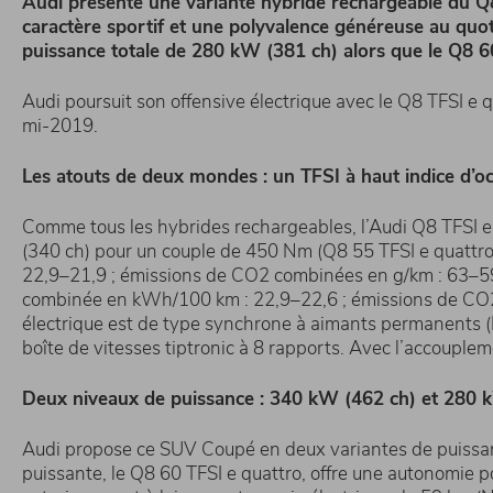
Audi présente une variante hybride rechargeable du Q
caractère sportif et une polyvalence généreuse au quo
puissance totale de 280 kW (381 ch) alors que le Q8 6
Audi poursuit son offensive électrique avec le Q8 TFSI e
mi-2019.
Les atouts de deux mondes : un TFSI à haut indice d’oc
Comme tous les hybrides rechargeables, l’Audi Q8 TFSI
(340 ch) pour un couple de 450 Nm (Q8 55 TFSI e quattr
22,9–21,9 ; émissions de CO2 combinées en g/km : 63–59
combinée en kWh/100 km : 22,9–22,6 ; émissions de CO2 
électrique est de type synchrone à aimants permanents (
boîte de vitesses tiptronic à 8 rapports. Avec l’accouple
Deux niveaux de puissance : 340 kW (462 ch) et 280 
Audi propose ce SUV Coupé en deux variantes de puissanc
puissante, le Q8 60 TFSI e quattro, offre une autonomie 