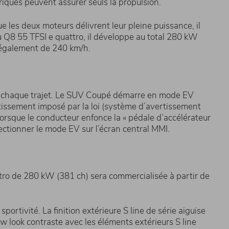
iques peuvent assurer seuls la propulsion.
les deux moteurs délivrent leur pleine puissance, il
u Q8 55 TFSI e quattro, il développe au total 280 kW
t également de 240 km/h.
our chaque trajet. Le SUV Coupé démarre en mode EV
rtissement imposé par la loi (système d’avertissement
orsque le conducteur enfonce la « pédale d’accélérateur
ectionner le mode EV sur l’écran central MMI.
ro de 280 kW (381 ch) sera commercialisée à partir de
ortivité. La finition extérieure S line de série aiguise
w look contraste avec les éléments extérieurs S line