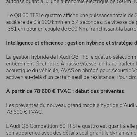
autorise quant à lui une autonomie électrique de 59 km (
Le Q8 60 TFSI e quattro affiche une puissance totale de 
accélère de 0 à 100 km/h en 5,4 secondes. Sa vitesse de 
(381 ch) pour un couple de 600 Nm, franchissant la barr
Intelligence et efficience : gestion hybride et stratégie 
La gestion hybride de l’Audi Q8 TFSI e quattro sélectio
entièrement électrique. À basse vitesse, un haut-parleur
acoustique du véhicule, AVAS en abrégé pour Acoustic Veh
active » au-delà d’un certain seuil de résistance. Pour c
À partir de 78 600 € TVAC : début des préventes
Les préventes du nouveau grand modèle hybride d’Audi vo
78 600 € TVAC.
L’Audi Q8 Competition 60 TFSI e quattro est quant à elle p
son apparence avec des détails soulignant le dynamisme de