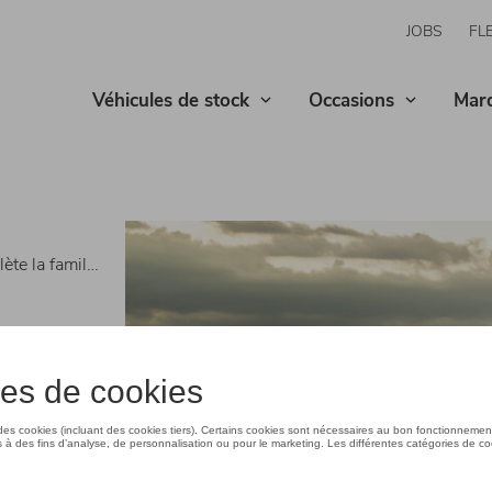
JOBS
FL
Véhicules de stock
Occasions
Mar
i Q8 TFSI e quattro
a