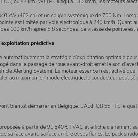
NEDC) ou 47 km (WLTP). Jusqu’à 135 km/h, les moteurs électr
340 kW (462 ch) et un couple systémique de 700 Nm. Lorsque 
pointe est limitée par voie électronique à 240 km/h. Quant a
e des 100 km/h après 5,8 secondes. Sa vitesse de pointe es
d’exploitation prédictive
nne automatiquement la stratégie d’exploitation optimale p
 logé dans le passage de roue avant-droit émet le son d’ave
icle Alerting System). Le moteur essence n’est activé que l
irculer au maximum en mode électrique, le conducteur peut sél
nt bientôt démarrer en Belgique. L’Audi Q8 55 TFSI e quatt
roposée à partir de 91 540 € TVAC et affiche clairement sa sp
 sa face avant, sa face arrière et ses flancs. Le pack shado