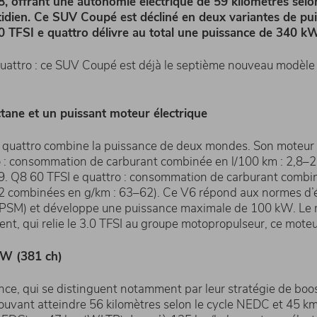
8, offrant une autonomie électrique de 59 kilomètres se
tidien. Ce SUV Coupé est décliné en deux variantes de pu
0 TFSI e quattro délivre au total une puissance de 340 kW
 quattro : ce SUV Coupé est déjà le septième nouveau modèle 
tane et un puissant moteur électrique
 e quattro combine la puissance de deux mondes. Son moteu
o : consommation de carburant combinée en l/100 km : 2,8–
. Q8 60 TFSI e quattro : consommation de carburant combiné
combinées en g/km : 63–62). Ce V6 répond aux normes d’ém
PSM) et développe une puissance maximale de 100 kW. Le mo
ment, qui relie le 3.0 TFSI au groupe motopropulseur, ce mote
kW (381 ch)
e, qui se distinguent notamment par leur stratégie de boost
pouvant atteindre 56 kilomètres selon le cycle NEDC et 45 k