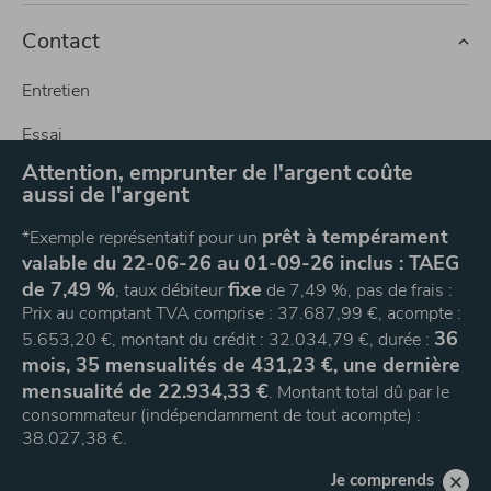
Contact
Entretien
Essai
Attention, emprunter de l'argent coûte
Live Video Call
aussi de l'argent
prêt à tempérament
*Exemple représentatif pour un
Cookies
valable du 22-06-26 au 01-09-26 inclus : TAEG
de 7,49 %
fixe
, taux débiteur
de 7,49 %, pas de frais :
Dispositions légales
Prix au comptant TVA comprise : 37.687,99 €, acompte :
Informations CO2
36
5.653,20 €, montant du crédit : 32.034,79 €, durée :
mois, 35 mensualités de 431,23 €, une dernière
Politique de confidentialité
mensualité de 22.934,33 €
. Montant total dû par le
Select
consommateur (indépendamment de tout acompte) :
your
38.027,38 €.
© 2026 A&M Group
language
Je comprends