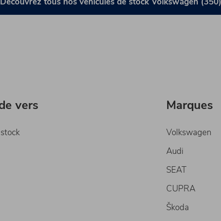
Découvrez tous nos véhicules de stock Volkswagen (350
ide vers
Marques
 stock
Volkswagen
Audi
SEAT
CUPRA
Škoda