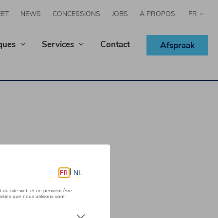
EET
NEWS
CONCESSIONS
JOBS
A PROPOS
Select
your
langua
ques
Services
Contact
Afspraak