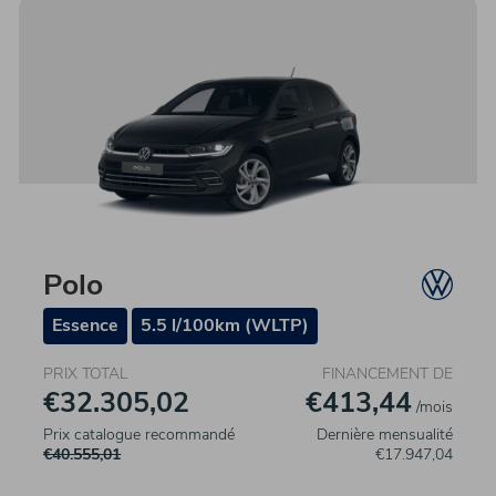
Polo
Essence
5.5 l/100km (WLTP)
PRIX TOTAL
FINANCEMENT DE
€32.305,02
€413,44
/mois
Prix catalogue recommandé
Dernière mensualité
€40.555,01
€17.947,04