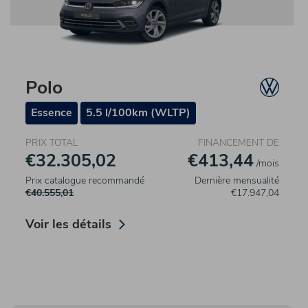
Polo
Essence
5.5 l/100km (WLTP)
PRIX TOTAL
FINANCEMENT DE
€32.305,02
€413,44
/mois
Prix catalogue recommandé
Dernière mensualité
€40.555,01
€17.947,04
Voir les détails