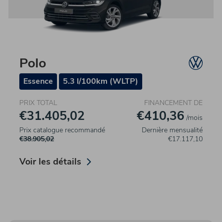
Polo
Essence
5.3 l/100km (WLTP)
PRIX TOTAL
FINANCEMENT DE
€31.405,02
€410,36
/mois
Prix catalogue recommandé
Dernière mensualité
€38.905,02
€17.117,10
Voir les détails