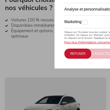
nos véhicules ?
Choisissez votre
moment qui vou
Voitures 100 % neuves
Bénéficiez d’une
Disponibles immédiatement
supplémentaire 
Équipement et options
Profitez des ser
optimaux
distributeur