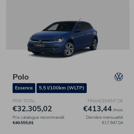
Polo
Essence
5.5 l/100km (WLTP)
PRIX TOTAL
FINANCEMENT DE
€32.305,02
€413,44
/mois
Prix catalogue recommandé
Dernière mensualité
€40.555,01
€17.947,04