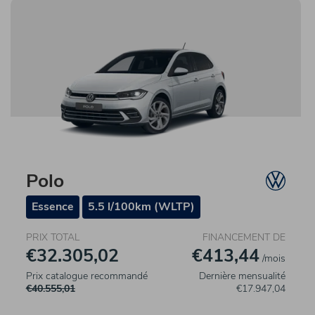
Polo
Essence
5.5 l/100km (WLTP)
PRIX TOTAL
FINANCEMENT DE
€32.305,02
€413,44
/mois
Prix catalogue recommandé
Dernière mensualité
€40.555,01
€17.947,04