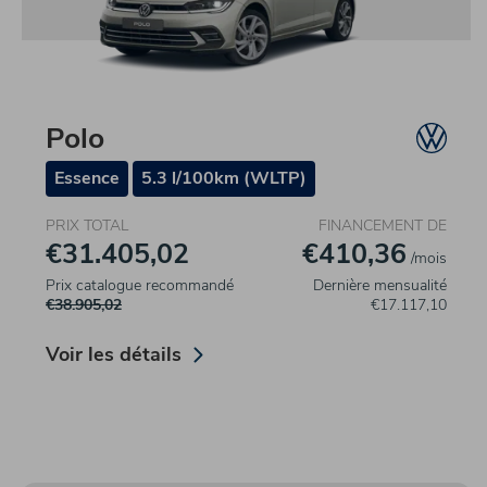
Polo
Essence
5.3 l/100km (WLTP)
PRIX TOTAL
FINANCEMENT DE
€31.405,02
€410,36
/mois
Prix catalogue recommandé
Dernière mensualité
€38.905,02
€17.117,10
Voir les détails