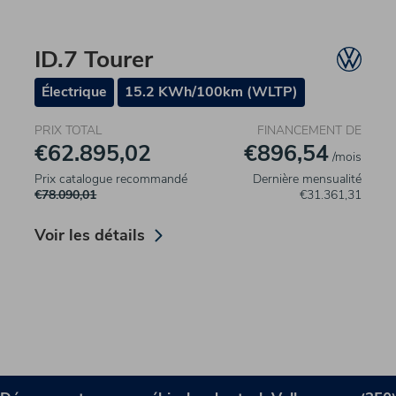
ID.7 Tourer
Électrique
15.2 KWh/100km (WLTP)
PRIX TOTAL
FINANCEMENT DE
€62.895,02
€896,54
/mois
Prix catalogue recommandé
Dernière mensualité
€78.090,01
€31.361,31
Voir les détails