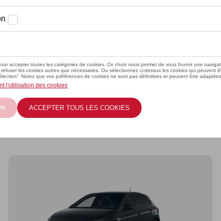
 voiture au
s convient
 ristourne
en ligne
vices d’un