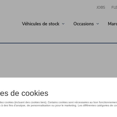
JOBS
FL
Véhicules de stock
Occasions
Mar
ligne?