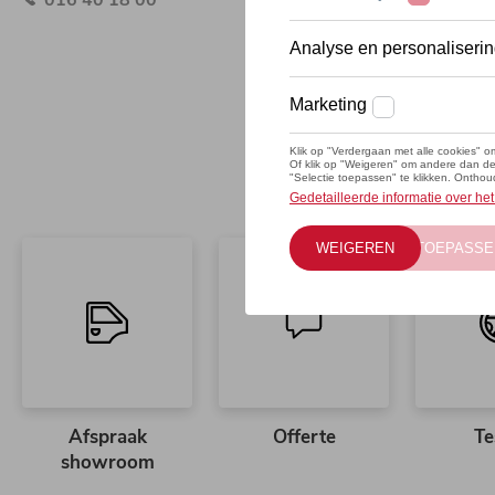
Afspraak
Offerte
Te
showroom