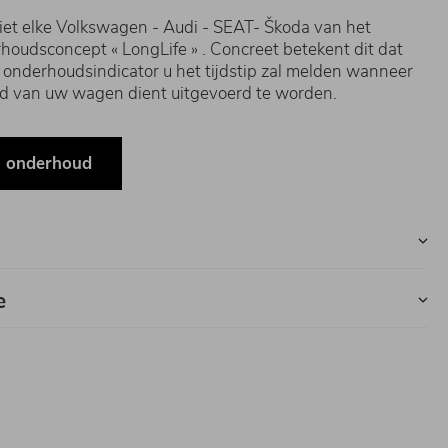
et elke Volkswagen - Audi - SEAT- Škoda van het
oudsconcept « LongLife » . Concreet betekent dit dat
 onderhoudsindicator u het tijdstip zal melden wanneer
d van uw wagen dient uitgevoerd te worden.
n onderhoud
e