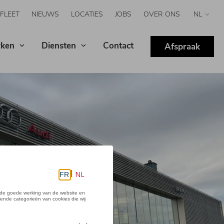
FLEET
NIEUWS
LOCATIES
JOBS
OVER ONS
Select
your
langua
ken
Diensten
Contact
Afspraak