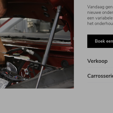
Vandaag geni
nieuwe onderh
een variabele
het onderhou
Boek ee
Verkoop
Carrosseri