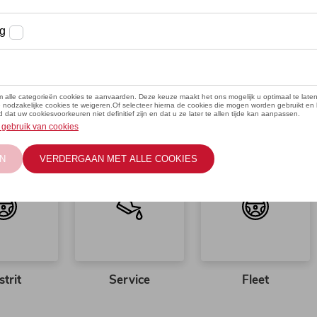
strit
Service
Fleet