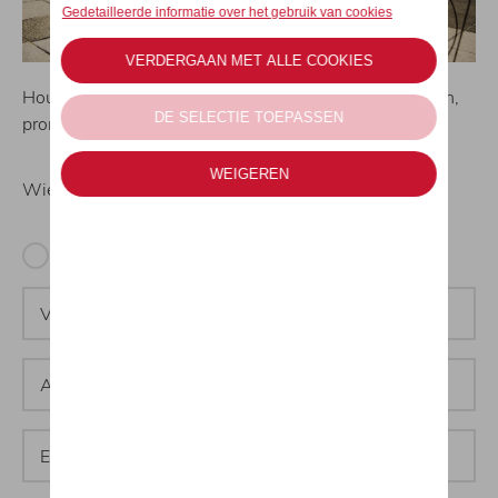
Houd me op de hoogte via e-mail over nieuwe modellen,
promoties, diensten of andere interessante weetjes.
Wie zijn wij?
Salutation
Dhr.
Mevr./ Juffr.