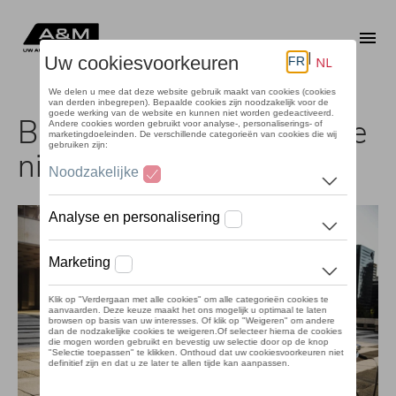
Overslaan
en
Me
naar
de
inhoud
gaan
Blijf op de hoogte van alle
nieuwtjes