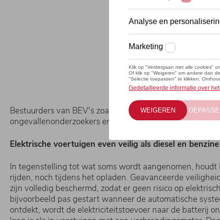
Bestuurders van BEV's zoals de nieuwe ŠKODA ENYAQ iV ho
ongevallenonderzoekers en verzekeringsmaatschappijen bl
Elektrische voertuigen even veilig als diesel en benzine
In tegenstelling tot wat soms wordt aangenomen, houdt h
rijden, noch tijdens het opladen. Geavanceerde veilighe
zijn volledig beschermd, zodat er geen risico op elektris
bijvoorbeeld pas gestart wanneer de automatische systee
ontdekt, wordt de elektriciteitstoevoer naar de batterij 