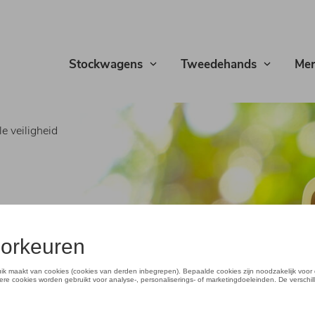
Stockwagens
Tweedehands
Mer
e veiligheid
ieden