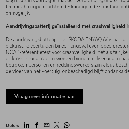
laag is als in voertuigen met een verbrandingsmotor. Da
technisch oogpunt achten deskundigen de spontane ontbra
onmogelijk.
Aandrijvingsbatterij geïnstalleerd met crashveiligheid 
De aandrijvingsbatterij in de ŠKODA ENYAQ iV is aan d
elektrische voertuigen bij een ongeval even goed preste
NCAP-referentietest voor crashveiligheid, net als talri
elektrische onderdelen worden binnen milliseconden na e
betrokken personen en reddingswerkers zijn aldus besche
de vloer van het voertuig, onbeschadigd blijft ondanks 
Vraag meer informatie aan
LinkedIn
Facebook
Mail
Twitter
Whatsapp
Delen: