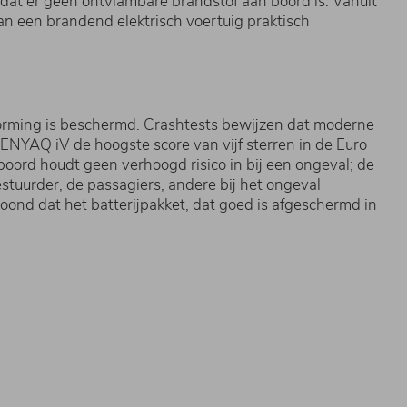
 dat er geen ontvlambare brandstof aan boord is. Vanuit
an een brandend elektrisch voertuig praktisch
orming is beschermd. Crashtests bewijzen dat moderne
ENYAQ iV de hoogste score van vijf sterren in de Euro
oord houdt geen verhoogd risico in bij een ongeval; de
tuurder, de passagiers, andere bij het ongeval
ond dat het batterijpakket, dat goed is afgeschermd in