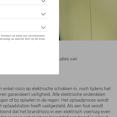
f elektrische schokken. Uit studies van
s met een verbrandingsmotor.
nkel risico op elektrische schokken in, noch tijdens het
en garandeert veiligheid. Alle elektrische onderdelen
mingen of bij opladen in de regen. Het oplaadproces wordt
 oplaadstation heeft vastgesteld. Als een fout wordt
toond dat het brandrisico in een elektrisch voertuig even