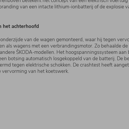
arenboven betekent het concept van een elektrisch voertuig
nding van een intacte lithium-ionbatterij of de explosie v
in het achterhoofd
e onderzijde van de wagen gemonteerd, waar hij tegen verv
ren als wagens met een verbrandingsmotor. Zo behaalde de 
jke andere ŠKODA-modellen. Het hoogspanningssysteem aan b
en botsing automatisch losgekoppeld van de batterij. De bes
rmd tegen elektrische schokken. De crashtest heeft aangeto
de vervorming van het koetswerk.