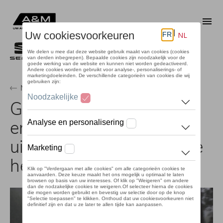
Overslaan
en
Me
naar
de
inhoud
gaan
Magazine
Gevallen bladeren, regen
en mist: 10 tips om de
uitdaging van rijden in de
herfst aan te gaan