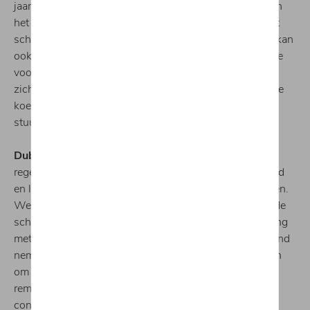
jaarlijks worden vervangen, zeker in de herfst aangezien
het in dit seizoen normaal het vaakst regent. Rijden met
schone ruiten vermindert het risico dat ze beslaan. Dit kan
ook worden voorkomen door de ventilatiemonden op de
voorruit te richten. Lane Assist is ook handig als de
zichtbaarheid beperkt is. Het waarschuwt je als je van je
koers afwijkt en het maakt bovendien kleine
stuurcorrecties.
Dubbel inzetten op veiligheid.
Het hoeft niet eens te
regenen om het wegdek glibberig te maken. Vochtigheid
en lage temperaturen kunnen ook een kwalijke rol spelen.
Wees extra voorzichtig bij het rijden op stukken die in de
schaduw liggen, vooral als er bochten zijn. In vergelijking
met droge wegen moet je twee keer de veiligheidsafstand
nemen op natte wegen. Daarenboven raden we ook aan
om de rem zo nu en dan in te drukken om vochtige
remmen te drogen en doeltreffendheid ervan te
controleren.