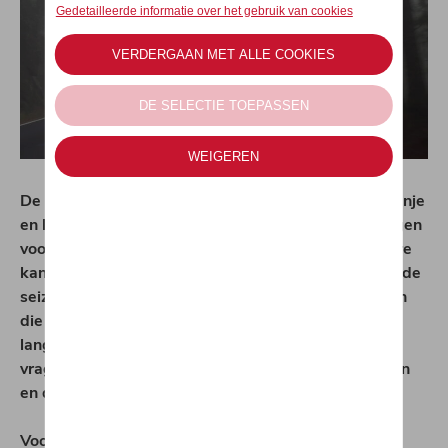
De herfst is het seizoen van de kleuren. De gele, oranje
en bruine kleurschakeringen van het landschap zorgen
voor verlokkelijke weekenduitstapjes. Aan de andere
kant is dit voor bestuurders ook het meest uitdagende
seizoen. Zij hebben immers te kampen met bladeren
die op de weg zijn gevallen, koud weer, regen en
langere donkere periodes. Al die omstandigheden
vragen dat je je wagen in dit seizoen laat controleren
en dat je je rijstijl aanpast.
Voorzorgsmaatregelen tot op de millimeter.
De