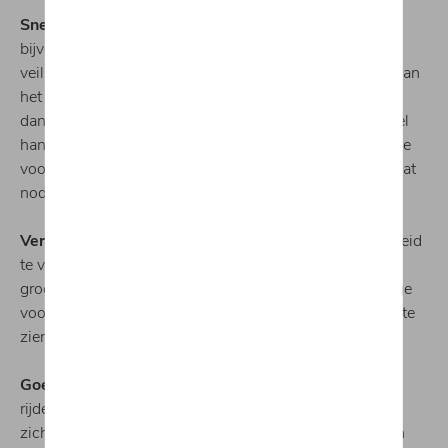
Snelheidsregel bij mist.
Als het mistig is en je
bijvoorbeeld slechts 50 m vóór je kan zien, is dat de
veiligheidsafstand die je moet behouden ten opzichte van
het voertuig voor je en waarbij je niet sneller mag rijden
dan 50 km/u. Front Assist, dat automatisch remt, is heel
handig want het bewaart de afstand van je wagen tot de
voorligger en begint automatisch te remmen wanneer dat
nodig is.
Vermijd verblinden.
Een andere tip is om je zichtbaarheid
te verhogen met de mistlichten. Gebruik nooit je
grootlichten omdat ze een effect creëren op een nevelige
voorruit dat je verhindert de contouren van voorliggers te
zien.
Goede zichtbaarheid in de regen.
Experts stellen dat
rijden met ruitenwissers die in slechte staat zijn, de
zichtbaarheid vermindert met 20% tot 30%. Ze moeten