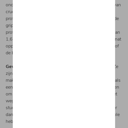
ondergrond wordt koud en nat in de herfst. Het is dus van
cruciaal belang om de banden te controleren. De
profieldiepte en spanning hebben een grote impact op de
grip en het vermogen om te remmen. Experts raden een
profieldiepte van meer dan 2 mm aan en nooit minder dan
1,6 mm omdat er volledig tractieverlies kan zijn op een nat
oppervlak aan 90 km/u. Controleer één keer per maand of
de bandenspanning in orde is.
Gevallen bladeren zijn net zo glibberig als sneeuw.
Ze
zijn mooi om naar te kijken, maar bladeren op de weg
maken het oppervlak, vooral als het regent, net zo glad als
een besneeuwd wegdek. Om die reden is het aangeraden
om zeer voorzichtig te zijn op plekken waar bladeren het
wegdek bedekken. Vermijd hard remmen of plotse
stuurbewegingen. Als de banden grip verliezen, probeer
dan niet het sturen te forceren, totdat je opnieuw controle
hebt.