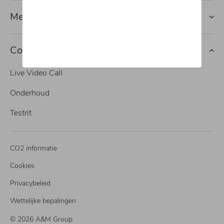
Merken
Contact
Live Video Call
Onderhoud
Testrit
CO2 informatie
Cookies
Privacybeleid
Wettelijke bepalingen
© 2026 A&M Group