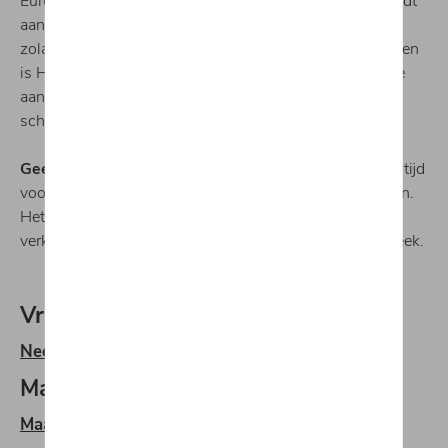
Europa gebeurt immers in het donker. Grootlichten wordt
aanbevolen op snelwegen met beperkte zichtbaarheid
zolang er geen mist is. Om tegenliggers niet te verblinden
is High Beam Assist handig. Het systeem detecteert de
aanwezigheid van voertuigen in beide richtingen en
schakelt automatisch terug naar de dimlichten.
Geen beestachtige verrassingen.
De herfst is de paartijd
voor veel dieren die in groep rondtrekken en actiever zijn.
Het is heel belangrijk om te vertragen op wegen met
verkeersborden die waarschuwen voor dieren in de streek.
Vraag meer informatie aan
Neem contact met ons op
Maak je auto herfstklaar
Maak een onderhoudsafspraak