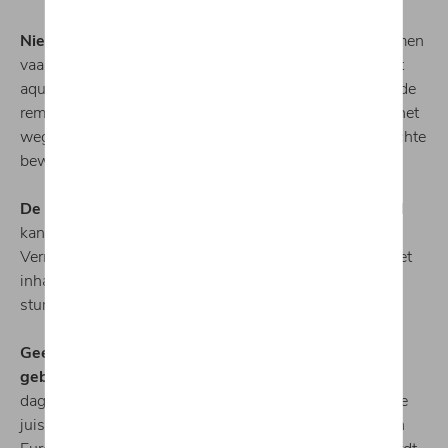
Niet remmen bij aquaplaning.
Hevige regenbuien komen
vaak voor in de herfst en zo kan je te maken krijgen met
aquaplaning. Als dat zo is, oefen dan geen druk uit op de
remmen totdat de wielen opnieuw contact maken met het
wegdek. Vanaf dan kan je het sturen corrigeren met zachte
bewegingen van het stuurwiel.
De wielen in bedwang als het waait.
Een sterke wind
kan je ook parten spelen als je op de snelweg rijdt.
Verminder je snelheid en houd je stuur stevig vast bij het
inhalen van vrachtwagens omdat het 'schermeffect' het
sturen van je wagen kan destabiliseren.
Geen enkele reden om je grootlichten niet te
gebruiken.
Met de komst van de zomertijd worden de
dagen korter en rijden er meer mensen in het donker. De
juiste lichten zijn belangrijk. 30% van alle ongevallen in