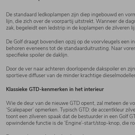
De standaard ledkoplampen zijn diep ingebouwd en vorme
lijn, die zich over de voorpartij uitstrekt. Wanneer de d
zak, begeleidt een ledstrip in de koplampen de zilveren lij
De Golf draagt bovendien opzij op de voorvleugels een insi
behoren eveneens tot de standaarduitrusting. Naar voren 
specifieke spoiler de daklijn.
Door de ver naar achteren doorlopende dakspoiler en zijn
sportieve diffuser van de minder krachtige dieselmodelle
Klassieke GTD-kenmerken in het interieur
Wie de deur van de nieuwe GTD opent, zal meteen de voo
‘Scalepaper’ opmerken. Typisch GTD: de accentkleur zilve
toont een zilveren spaak dat de bestuurder in een Golf 
opwindende functie is de ‘Engine’-start/stop-knop, die ro