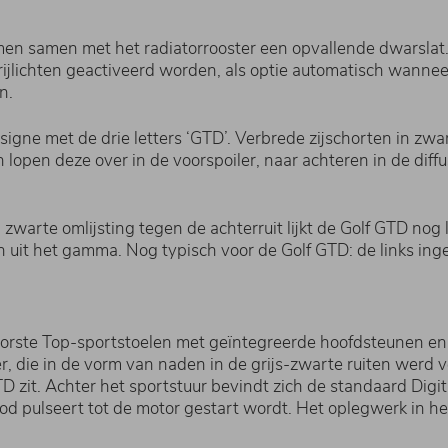
n samen met het radiatorrooster een opvallende dwarslat. 
agrijlichten geactiveerd worden, als optie automatisch wanne
n.
gne met de drie letters ‘GTD’. Verbrede zijschorten in zwart 
lopen deze over in de voorspoiler, naar achteren in de diff
 zwarte omlijsting tegen de achterruit lijkt de Golf GTD no
n uit het gamma. Nog typisch voor de Golf GTD: de links ing
rste Top-sportstoelen met geïntegreerde hoofdsteunen en 
r, die in de vorm van naden in de grijs-zwarte ruiten werd 
GTD zit. Achter het sportstuur bevindt zich de standaard Di
od pulseert tot de motor gestart wordt. Het oplegwerk in het 