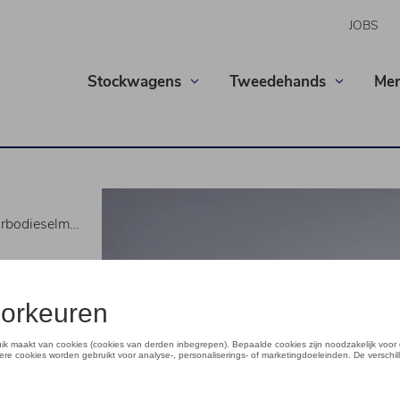
JOBS
Stockwagens
Tweedehands
Mer
de Volkswagen-bestseller
model