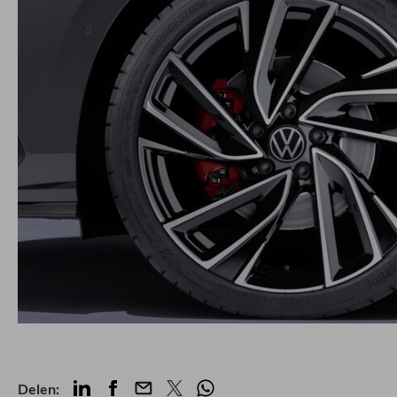
LinkedIn
Facebook
Mail
Twitter
Whatsapp
Delen: