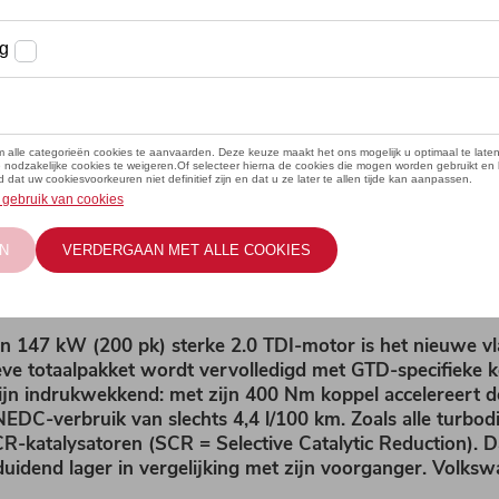
s van
er
jn 147 kW (200 pk) sterke 2.0 TDI-motor is het nieuwe vl
ieve totaalpakket wordt vervolledigd met GTD-specifieke 
zijn indrukwekkend: met zijn 400 Nm koppel accelereert 
DC-verbruik van slechts 4,4 l/100 km. Zoals alle turbodi
R-katalysatoren (SCR = Selective Catalytic Reduction).
eduidend lager in vergelijking met zijn voorganger. Volk