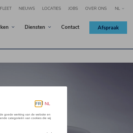
FLEET
NIEUWS
LOCATIES
JOBS
OVER ONS
Select
your
langua
ken
Diensten
Contact
Afspraak