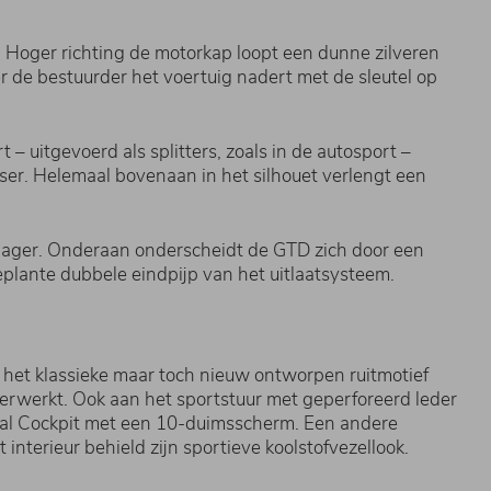
Hoger richting de motorkap loopt een dunne zilveren
er de bestuurder het voertuig nadert met de sleutel op
– uitgevoerd als splitters, zoals in de autosport –
user. Helemaal bovenaan in het silhouet verlengt een
g lager. Onderaan onderscheidt de GTD zich door een
eplante dubbele eindpijp van het uitlaatsysteem.
het klassieke maar toch nieuw ontworpen ruitmotief
verwerkt. Ook aan het sportstuur met geperforeerd leder
gital Cockpit met een 10-duimsscherm. Een andere
interieur behield zijn sportieve koolstofvezellook.