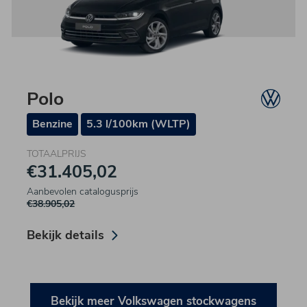
Polo
Benzine
5.3 l/100km (WLTP)
TOTAALPRIJS
€31.405,02
Aanbevolen catalogusprijs
€38.905,02
Bekijk details
Bekijk meer Volkswagen stockwagens