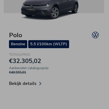
Polo
Benzine
5.5 l/100km (WLTP)
TOTAALPRIJS
€32.305,02
Aanbevolen catalogusprijs
€40.555,01
Bekijk details