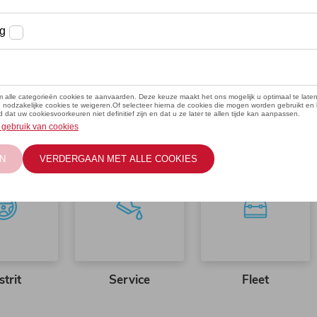
strit
Service
Fleet