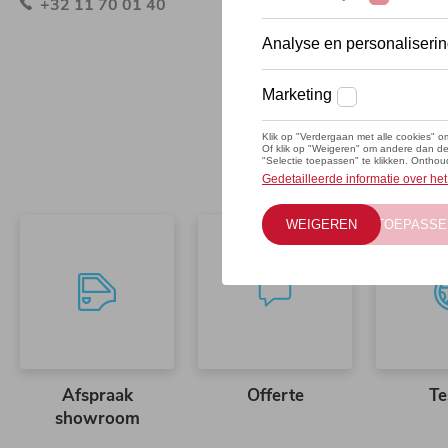
+32 11 70 01 40
Afspraak
Offerte
Te
showroom