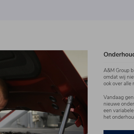
Onderhoud
A&M Group bi
omdat wij nie
ook over all
Vandaag geni
nieuwe onderh
een variabele
het onderhou