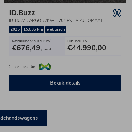
ID.Buzz
ID. BUZZ CARGO 77KWH 204 PK 1V AUTOMAAT
2025
15.635 km
elektrisch
Maandelijkse prijs (incl. BTW)
Prijs (incl BTW)
€676,49
€44.990,00
/maand
2 jaar garantie:
Bekijk details
eedehandswagens