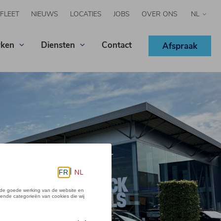
FLEET
NIEUWS
LOCATIES
JOBS
OVER ONS
Select
your
langua
ken
Diensten
Contact
Afspraak