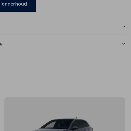
n onderhoud
e