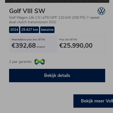
Golf VIII SW
Golf Wagon Life 1.5 l eTSI GPF 110 kW (150 PS) 7-speed
dual-clutch transmission DSG
2024
29.427 km
benzine
Maandelijkse prijs (incl. BTW)
Prijs (incl BTW)
€392,68
€25.990,00
/maand
2 jaar garantie:
Bekijk details
Bekijk meer Vo