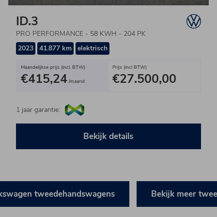
ID.3
PRO PERFORMANCE - 58 KWH - 204 PK
2023
41.877 km
elektrisch
Maandelijkse prijs (incl. BTW)
Prijs (incl BTW)
€415,24
€27.500,00
/maand
1 jaar garantie:
Bekijk details
lkswagen tweedehandswagens
Bekijk meer tw