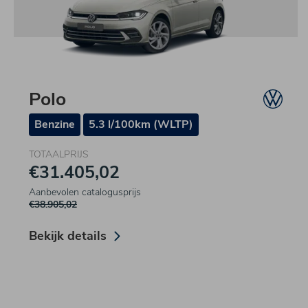
Polo
Benzine
5.3 l/100km (WLTP)
TOTAALPRIJS
€31.405,02
Aanbevolen catalogusprijs
€38.905,02
Bekijk details