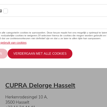
CUPRA Delorge Hasselt
Herkenrodesingel 10 A,
3500 Hasselt