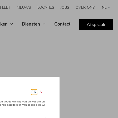
FLEET
NIEUWS
LOCATIES
JOBS
OVER ONS
Select
your
langua
ken
Diensten
Contact
Afspraak