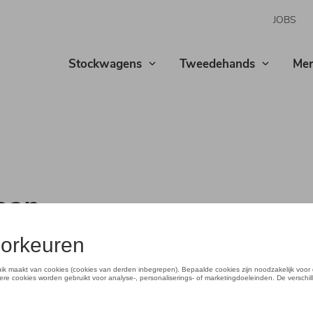
JOBS
Stockwagens
Tweedehands
Mer
aan