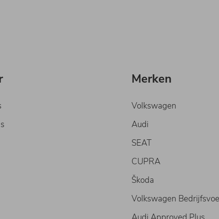
r
Merken
s
Volkswagen
s
Audi
SEAT
CUPRA
Škoda
Volkswagen Bedrijfsvoe
Audi Approved Plus