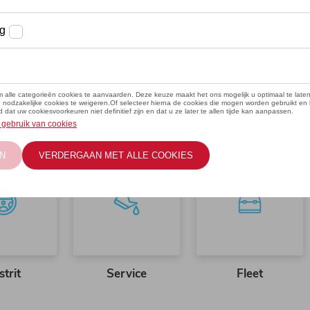
strit
Service
Fleet