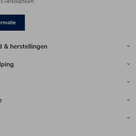
ns verkoopteam.
ormatie
 & herstellingen
lping
e