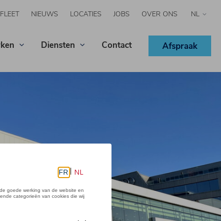
FLEET
NIEUWS
LOCATIES
JOBS
OVER ONS
Select
your
langua
ken
Diensten
Contact
Afspraak