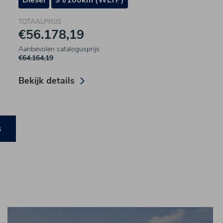
Diesel
9 l/100km (WLTP)
TOTAALPRIJS
€56.178,19
Aanbevolen catalogusprijs
€64.164,19
Bekijk details
s